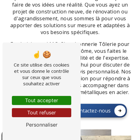
faire de vos idées une réalité. Que vous ayez un
projet de construction neuve, de rénovation ou
d'agrandissement, nous sommes là pour vous
apporter des solutions sur mesure et adaptées à
vos besoins spécifiques.
En choisissant J.M.S. Chaudronnerie Tôlerie pour
la fabrication d'acier à Vendôme, vous faites le
choix de la qualité, de la fiabilité et de l'expertise.
Contactez-nous dès aujourd'hui pour discuter de
Ce site utilise des cookies
et vous donne le contrôle
votre projet et obtenir un devis personnalisé. Nos
sur ceux que vous
équipes sont à votre disposition pour répondre à
souhaitez activer
toutes vos questions et vous accompagner dans
la réalisation de vos projets métalliques en acier.
Tout accepter
En savoir plus
Contactez-nous
Tout refuser
Personnaliser